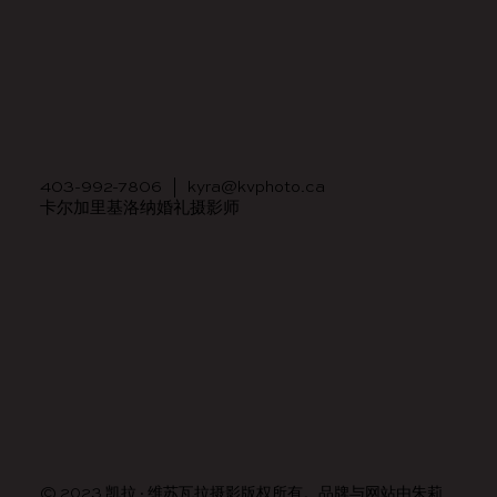
403-992-7806
|
kyra@kvphoto.ca
卡尔加里基洛纳婚礼摄影师
© 2023 凯拉·维苏瓦拉摄影版权所有。品牌与网站由
朱莉